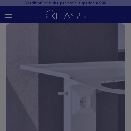
Spedizioni gratuite per ordini superiori a 99€
Home
Shop
+
Studio odontoiatrico
+
Laboratorio odontotecnico
Blog