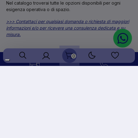
Nel catalogo troverai tutte le opzioni disponibili per ogni
esigenza operativa o di spazio.
>>> Contattaci per qualsiasi domanda o richiesta di maggiori
informazioni e/o per ricevere una consulenza dedicata e su
misura.
0
Consegna rapida in 24/48H
Assistenza clienti pre-
dall’ordine
vendita e post-vendita
Acquisto 100% sicuro con
Pagamento a rate con
più metodi di pagamento
PayPal o Klarna
Azienda
Dental Klass - dip.
Chi siamo