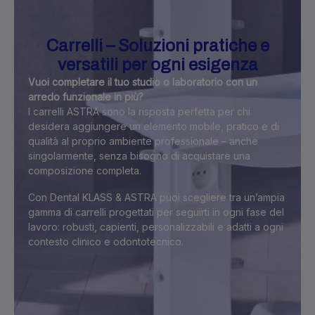
Carrelli – Soluzioni pratiche e
versatili per ogni esigenza
Vuoi completare il tuo studio o laboratorio con un
arredo funzionale in più?
I carrelli ASTRA sono la risposta perfetta per chi
desidera aggiungere un elemento mobile, pratico e di
qualità al proprio ambiente professionale – anche
singolarmente, senza bisogno di acquistare una
composizione completa.
Con Dental KLASS & ASTRA puoi scegliere tra un’ampia
gamma di carrelli progettati per seguirti in ogni fase del
lavoro: robusti, capienti, personalizzabili e adatti a ogni
contesto clinico e odontotecnico.