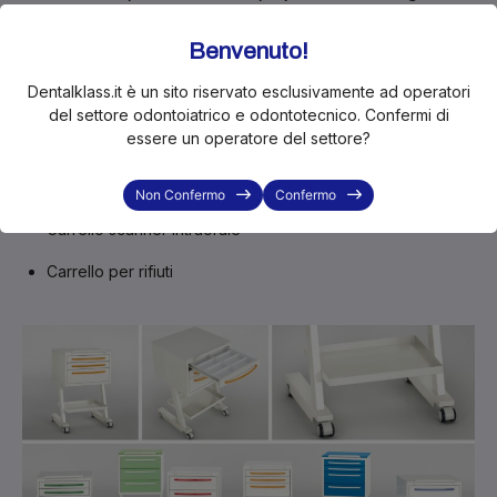
operative più specifiche
:
Benvenuto!
Carrelli per apparecchi medicali
Dentalklass.it è un sito riservato esclusivamente ad operatori
Carrelli per chirurgia
del settore odontoiatrico e odontotecnico. Confermi di
essere un operatore del settore?
Carrelli a 1 – 2 – 3 – 4 cassetti
Carrelli in acciaio inox
Non Confermo
Confermo
Carrello scanner intraorale
Carrello per rifiuti