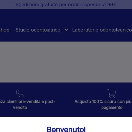
Spedizioni gratuite per ordini superiori a 99€
Shop
Studio odontoiatrico
Laboratorio odontotecnico
za clienti pre-vendita e post-
Acquisto 100% sicuro con più 
vendita
pagamento
Benvenuto!
Azienda