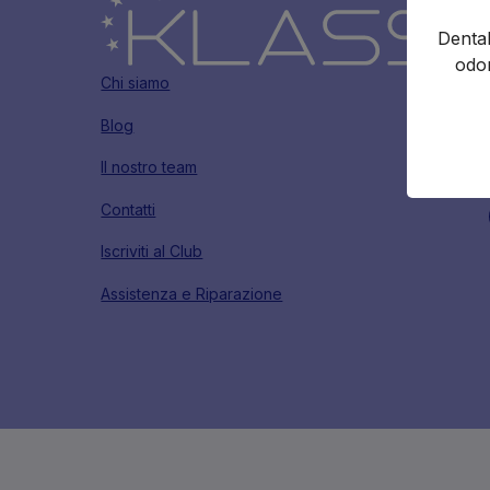
Dental
odon
Chi siamo
Blog
Il nostro team
Contatti
Iscriviti al Club
Assistenza e Riparazione