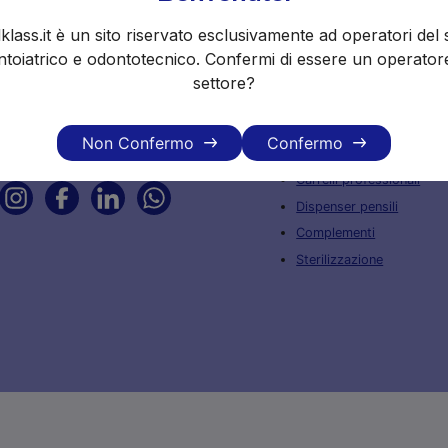
klass.it è un sito riservato esclusivamente ad operatori del 
Dental Klass - dip. Odontoiatrico di
Arredi per studi e labora
Italtrading Srl Via Sabadell, 84/16
toiatrico e odontotecnico. Confermi di essere un operator
Scopri il nostro servizio
59100 - PRATO (PO)
settore?
Arredi per Studio
Tel: 0574-729250
Arredi per Laboratorio
Non Confermo
Confermo
P.IVA: 00298620972
Clinica veterinaria
Carrelli professionali
Dispenser pensili
Complementi
Sterilizzazione