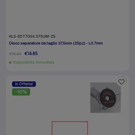
KLS-EDT7004.375UM-25
Disco separatore da taglio 37,5mm (25pz) - L0.7mm
€14.85
€16.50
Disponibilità immediata
In Offerta!
-10%