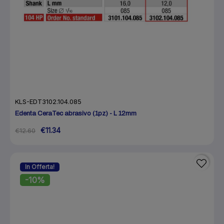
KLS-EDT3102.104.085
Edenta CeraTec abrasivo (1pz) - L 12mm
€11.34
€12.60
In Offerta!
-10%