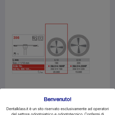
Benvenuto!
KLS-EDT356.514.190HP
Dentalklass.it è un sito riservato esclusivamente ad operatori
del settore odontoiatrico e odontotecnico. Confermi di
Disco diamantato Superflex Rosso 190 L0.10mm (1pz)