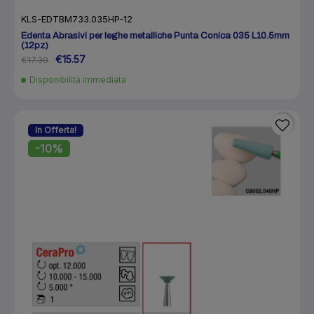
KLS-EDTBM733.035HP-12
Edenta Abrasivi per leghe metalliche Punta Conica 035 L10.5mm
(12pz)
€15.57
€17.30
Disponibilità immediata
In Offerta!
-10%