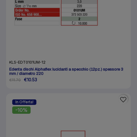
KLS-EDT0101UM-12
Edenta dischi Alphaflex lucidanti a specchio (12pz.) spessore 3
mm / diametro 220
€10.53
€11.70
In Offerta!
-10%