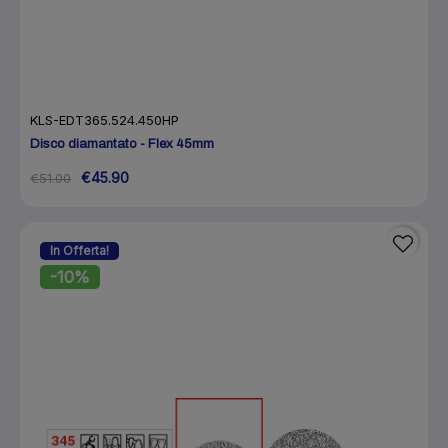
KLS-EDT365.524.450HP
Disco diamantato - Flex 45mm
€45.90
€51.00
In Offerta!
-10%