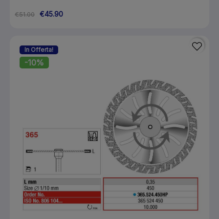
€45.90
€51.00
In Offerta!
-10%