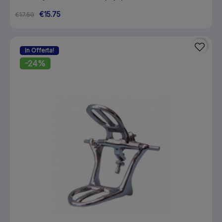
€15.75
€17.50
In Offerta!
-24%