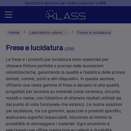
Spedizioni gratuite per ordini superiori a 99€
Home
Home
Laboratorio odontotecnico
Frese e lucidatura
Shop
Frese e lucidatura
(230)
+
Studio odontoiatrico
Le frese e i prodotti per lucidatura sono essenziali per
ottenere finiture perfette e precise nelle lavorazioni
+
Laboratorio odontotecnico
odontotecniche, garantendo la qualità e l'estetica delle protesi
dentali, corone, ponti e altri dispositivi. In questa sezione,
Blog
offriamo una vasta gamma di frese e abrasivi di alta qualità,
progettati per lavorare su materiali come ceramica, zirconio,
metalli e resine, con l’obiettivo di ottenere risultati ottimali sia
dal punto di vista funzionale che estetico. Le nostre soluzioni
per lucidatura, tra cui gommini, spazzole e prodotti specifici,
assicurano superfici impeccabili, riducendo al minimo la
possibilità di danneggiare i materiali. Ogni strumento è
selezionato per offrire prestazioni eccellenti e durabilità,