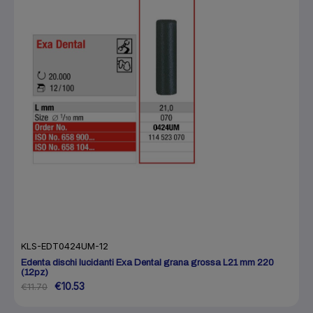
KLS-EDT0424UM-12
Edenta dischi lucidanti Exa Dental grana grossa L21 mm 220
(12pz)
€10.53
€11.70