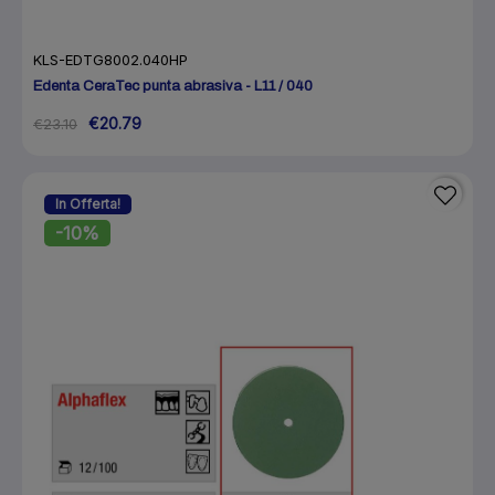
KLS-EDTG8002.040HP
Edenta CeraTec punta abrasiva - L11 / 040
€20.79
€23.10
In Offerta!
-10%