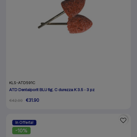
KLS-ATD591C
ATD Dentalporit BLU fig. C durezza K 3.5 - 3 pz
€31.90
€42.00
In Offerta!
-10%