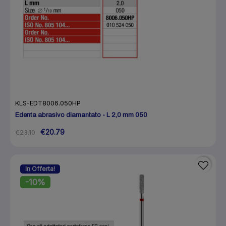
KLS-EDT8006.050HP
Edenta abrasivo diamantato - L 2,0 mm 050
€20.79
€23.10
In Offerta!
-10%