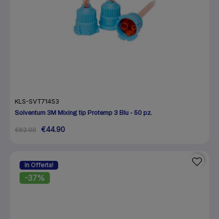
KLS-SVT71453
Solventum 3M Mixing tip Protemp 3 Blu - 50 pz.
€44.90
€62.00
In Offerta!
-37%