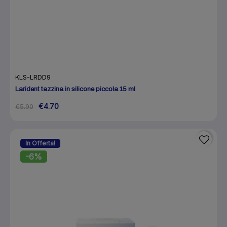
KLS-LRDD9
Larident tazzina in silicone piccola 15 ml
€4.70
€5.90
In Offerta!
-6%