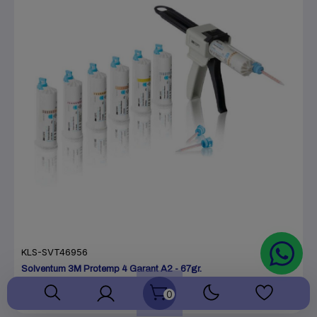
KLS-SVT46956
Solventum 3M Protemp 4 Garant A2 - 67gr.
€79.00
€125.00
0