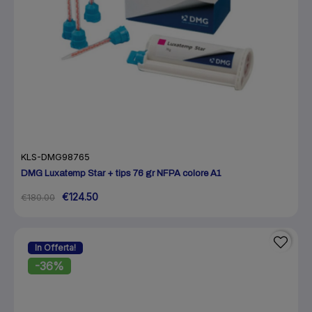
KLS-DMG98765
DMG Luxatemp Star + tips 76 gr NFPA colore A1
€124.50
€180.00
In Offerta!
-36%