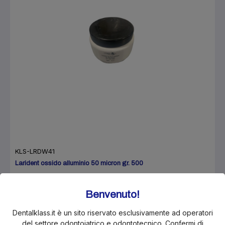
KLS-LRDW41
Larident ossido alluminio 50 micron gr. 500
€22.43
€29.90
Benvenuto!
Dentalklass.it è un sito riservato esclusivamente ad operatori
In Offerta!
del settore odontoiatrico e odontotecnico. Confermi di