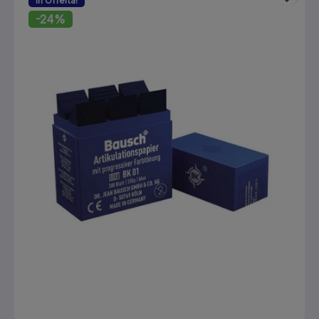
In Offerta!
-24%