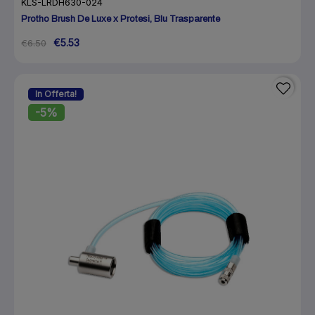
KLS-LRDH630-024
Protho Brush De Luxe x Protesi, Blu Trasparente
€5.53
€6.50
In Offerta!
-5%