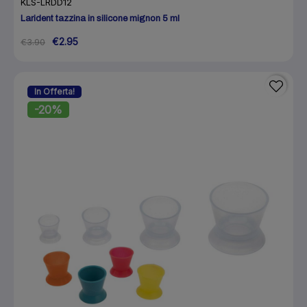
KLS-LRDD12
Larident tazzina in silicone mignon 5 ml
€2.95
€3.90
In Offerta!
-20%