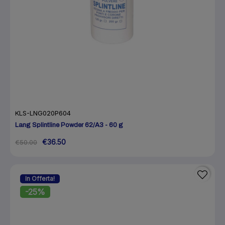
KLS-LNG020P604
Lang Splintline Powder 62/A3 - 60 g
€36.50
€50.00
In Offerta!
-25%