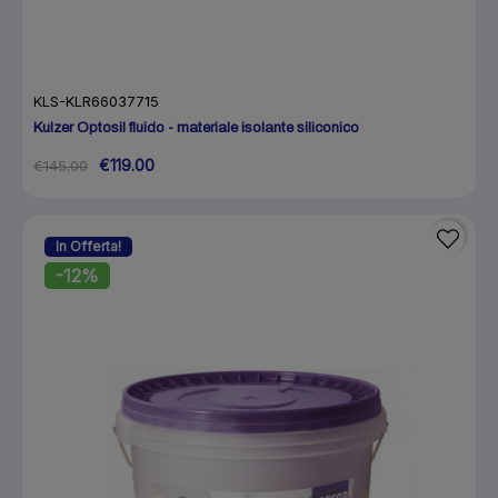
KLS-KLR66037715
Kulzer Optosil fluido - materiale isolante siliconico
€119.00
€145.00
In Offerta!
-12%