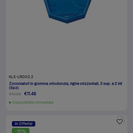
KLS-LRDG2.2
Zoccolatori in gomma ortodonzia, righe orizzontali, 3 sup. e 2 inf.
(5pz)
€11.48
€13.50
Disponibilità immediata
In Offerta!
-15%