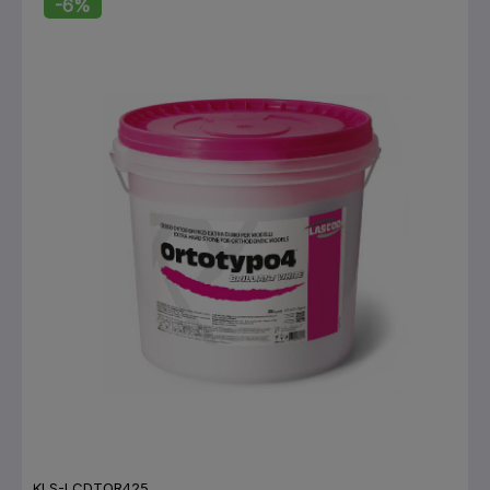
-6%
KLS-LCDTOR425