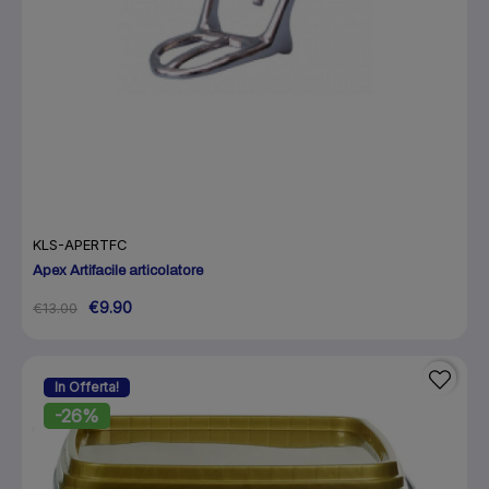
KLS-APERTFC
Apex Artifacile articolatore
€9.90
€13.00
In Offerta!
-26%