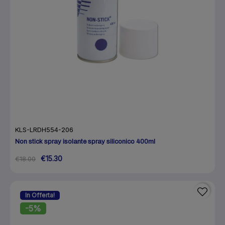
KLS-LRDH554-206
Non stick spray isolante spray siliconico 400ml
€15.30
€18.00
In Offerta!
-5%