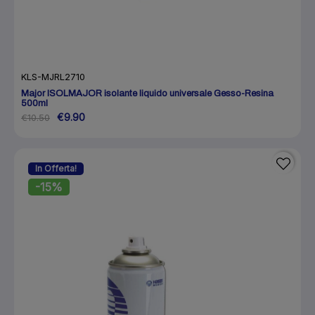
KLS-MJRL2710
Major ISOLMAJOR isolante liquido universale Gesso-Resina
500ml
€9.90
€10.50
In Offerta!
-15%