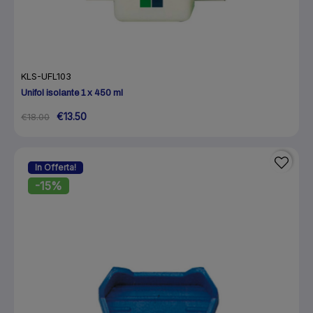
KLS-UFL103
Unifol isolante 1 x 450 ml
€13.50
€18.00
In Offerta!
-15%