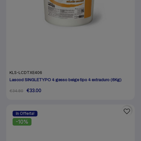
KLS-LCDTXE406
Lascod SINGLETYPO 4 gesso beige tipo 4 extraduro (6Kg)
€33.00
€34.80
In Offerta!
-10%