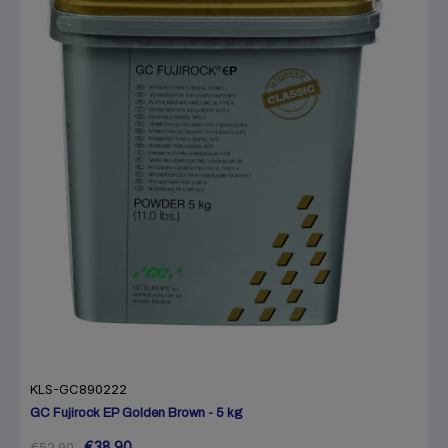
KLS-GC890222
GC Fujirock EP Golden Brown - 5 kg
€38.90
€52.90