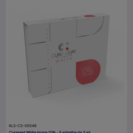
KLS-CS-05548
Curasept White Home 10% - 5 siringhe da 3 ml