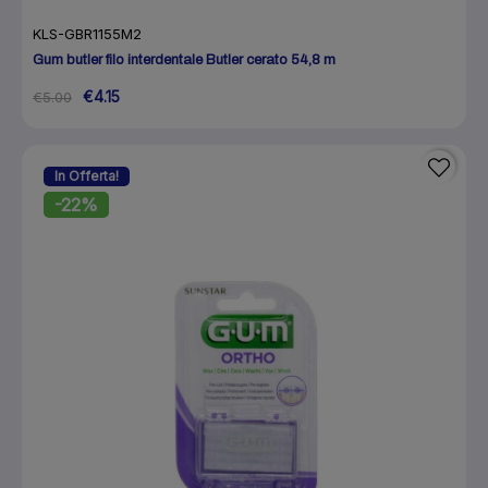
KLS-GBR1155M2
Gum butler filo interdentale Butler cerato 54,8 m
€4.15
€5.00
In Offerta!
-22%