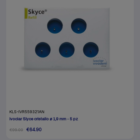
KLS-IVR559321AN
Ivoclar Slyce cristallo ø 1,9 mm - 5 pz
€64.90
€99.00