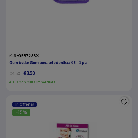
KLS-GBR723BX
Gum butler Gum cera ortodontica X5 - 1 pz
€3.50
€4.50
Disponibilità immediata
In Offerta!
-15%