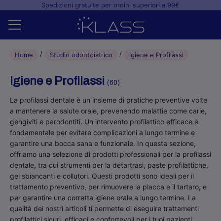
Spedizioni gratuite per ordini superiori a 99€
Home
Home
Studio odontoiatrico
Igiene e Profilassi
Shop
Igiene e Profilassi
(60)
+
Studio odontoiatrico
La profilassi dentale è un insieme di pratiche preventive volte
a mantenere la salute orale, prevenendo malattie come carie,
+
Laboratorio odontotecnico
gengiviti e parodontiti. Un intervento profilattico efficace è
fondamentale per evitare complicazioni a lungo termine e
Blog
garantire una bocca sana e funzionale. In questa sezione,
offriamo una selezione di prodotti professionali per la profilassi
dentale, tra cui strumenti per la detartrasi, paste profilattiche,
gel sbiancanti e collutori. Questi prodotti sono ideali per il
trattamento preventivo, per rimuovere la placca e il tartaro, e
per garantire una corretta igiene orale a lungo termine. La
qualità dei nostri articoli ti permette di eseguire trattamenti
profilattici sicuri, efficaci e confortevoli per i tuoi pazienti.