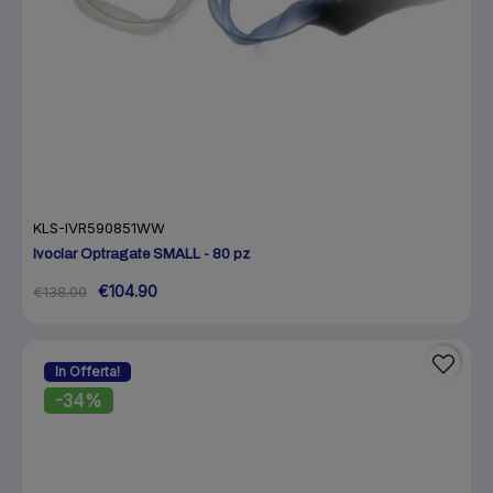
KLS-IVR590851WW
Ivoclar Optragate SMALL - 80 pz
€104.90
€138.00
In Offerta!
-34%