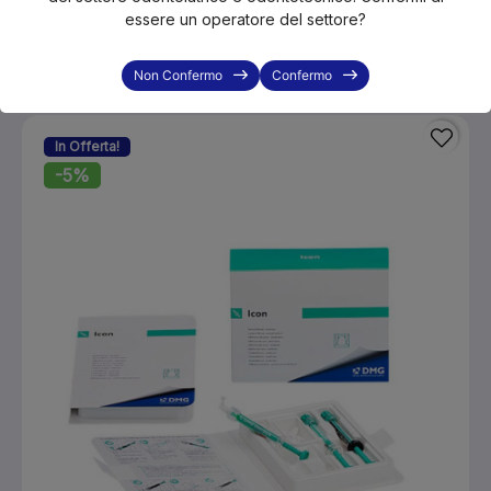
KLS-DPY801220
essere un operatore del settore?
Dentsply Nupro coppette gusto ARANCIA s/fluoro GRANA MEDIA
- 200 x 2g
€79.50
€106.00
Non Confermo
Confermo
In Offerta!
-5%