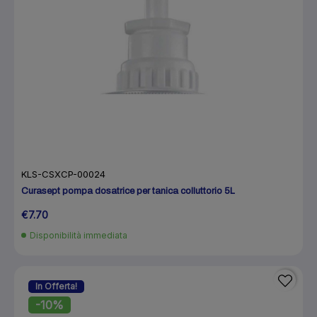
KLS-CSXCP-00024
Curasept pompa dosatrice per tanica colluttorio 5L
€7.70
Disponibilità immediata
In Offerta!
-10%