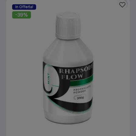
In Offerta!
-39%