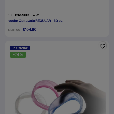
KLS-IVR590850WW
Ivoclar Optragate REGULAR - 80 pz
€104.90
€138.00
In Offerta!
-24%