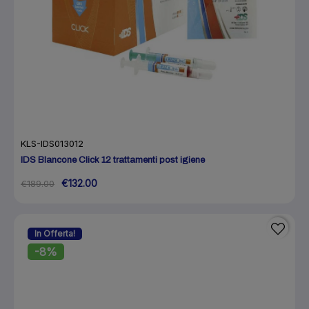
KLS-IDS013012
IDS Blancone Click 12 trattamenti post igiene
€132.00
€189.00
In Offerta!
-8%