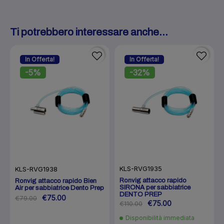
Ti potrebbero interessare anche...
In Offerta!
In Offerta!
-5%
-32%
KLS-RVG1935
KLS-RVG1938
Ronvig attacco rapido
Ronvig attacco rapido Bien
SIRONA per sabbiatrice
Air per sabbiatrice Dento Prep
DENTO PREP
€75.00
€79.00
€75.00
€110.00
Disponibilità immediata