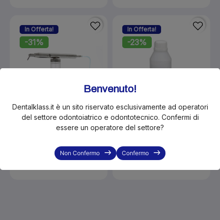
In Offerta!
In Offerta!
-31%
-23%
Benvenuto!
Dentalklass.it è un sito riservato esclusivamente ad operatori
del settore odontoiatrico e odontotecnico. Confermi di
essere un operatore del settore?
KLS-RVG1900
KLS-RVG1906
Ronvig micro sabbiatrice
Ronvig polvere di ossido di
Non Confermo
Confermo
intraorale DENTO PREP
alluminio 50 micron 900GR.
€269.00
€27.00
€390.00
€35.00