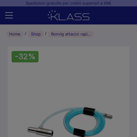
Spedizioni gratuite per ordini superiori a 99€
Home
Home
Shop
Ronvig attacco rapido Kavo per sabbiatrice Dento Prep
Shop
-32%
+
Studio odontoiatrico
+
Laboratorio odontotecnico
Blog