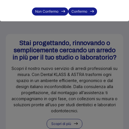
Non Confermo
Confermo
Stai progettando, rinnovando o
semplicemente cercando un arredo
in più per il tuo studio o laboratorio?
Scopri il nostro nuovo servizio di arredi professionali su
misura. Con Dental KLASS & ASTRA trasformi ogni
spazio in un ambiente efficiente, ergonomico e dal
design italiano inconfondibile. Dalla consulenza alla
progettazione, dal montaggio all’assistenza: ti
accompagniamo in ogni fase, con collezioni su misura o
soluzioni pronte all’uso per studi dentistici e laboratori
odontotecnici.
Scopri di più