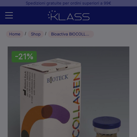
Spedizioni gratuite per ordini superiori a 99€
Home
Home
Shop
Bioactiva BIOCOLLAGEN Membrana di Collagene 15x20x0,2 mm (1)
Shop
-21%
+
Studio odontoiatrico
+
Laboratorio odontotecnico
Blog