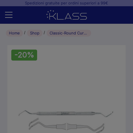
Spedizioni gratuite per ordini superiori a 99€
Home
Home
Shop
Classic-Round Curette Columbia fig. 4R/4L
Shop
-20%
+
Studio odontoiatrico
+
Laboratorio odontotecnico
Blog