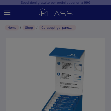
Spedizioni gratuite per ordini superiori a 99€
Home
Home
Shop
Curasept gel parodontale rigenerante ADS + DNA 0,5% scatola da 5 ml x 50 pz.
Shop
+
Studio odontoiatrico
+
Laboratorio odontotecnico
Blog