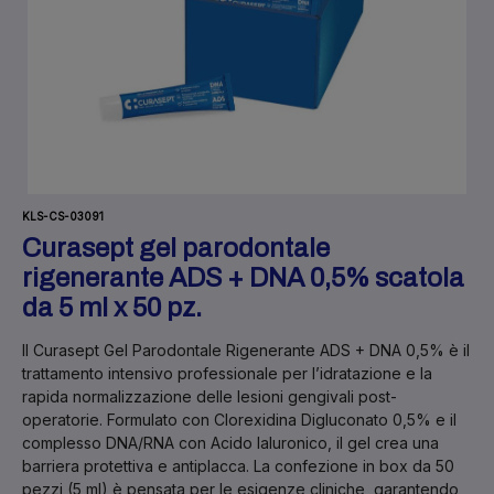
KLS-CS-03091
Curasept gel parodontale
rigenerante ADS + DNA 0,5% scatola
da 5 ml x 50 pz.
Il
Curasept Gel Parodontale Rigenerante ADS + DNA 0,5%
è il
trattamento intensivo professionale per l’idratazione e la
rapida normalizzazione delle lesioni gengivali post-
operatorie. Formulato con
Clorexidina Digluconato 0,5%
e il
complesso
DNA/RNA con Acido Ialuronico
, il gel crea una
barriera protettiva e antiplacca. La confezione in
box da 50
pezzi (5 ml)
è pensata per le esigenze cliniche, garantendo