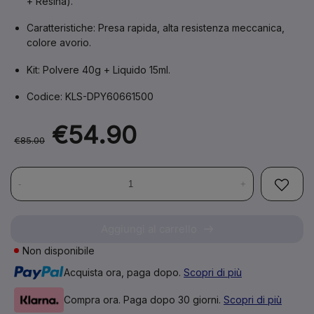
+ Resina).
Caratteristiche:
Presa rapida, alta resistenza meccanica,
colore avorio.
Kit:
Polvere 40g + Liquido 15ml.
Codice:
KLS-DPY60661500
€54.90
€85.00
-
+
Aggiungi al carrello
Non disponibile
Acquista ora, paga dopo.
Scopri di più
Compra ora. Paga dopo 30 giorni.
Scopri di più