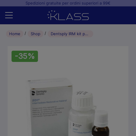
Spedizioni gratuite per ordini superiori a 99€
Home
Home
Shop
Dentsply IRM kit polvere + liquido
Shop
-35%
+
Studio odontoiatrico
+
Laboratorio odontotecnico
Blog