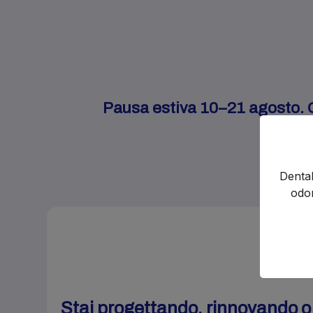
Pausa estiva 10–21 agosto. Gl
Dental
odon
Stai progettando, rinnovando 