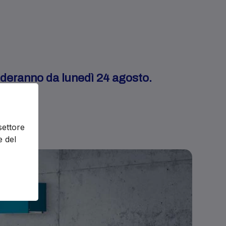
enderanno da lunedì 24 agosto.
settore
e del