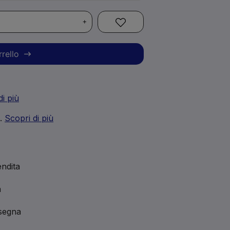
+
rrello
di più
i.
Scopri di più
ndita
a
nsegna