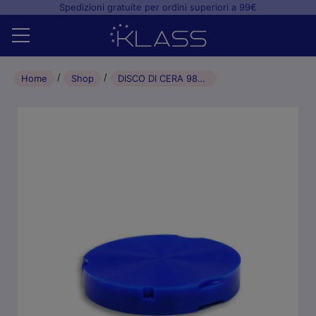
Spedizioni gratuite per ordini superiori a 99€
Home
Home
Shop
DISCO DI CERA 98X20MM
Shop
+
Studio odontoiatrico
+
Laboratorio odontotecnico
Blog