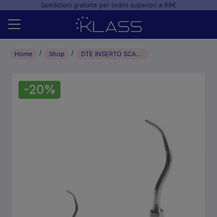
Spedizioni gratuite per ordini superiori a 99€
Home
Home
Shop
DTE INSERTO SCALING GK1 – KAVO SONICFLEX COMPATIBILE
Shop
-20%
+
Studio odontoiatrico
+
Laboratorio odontotecnico
Blog