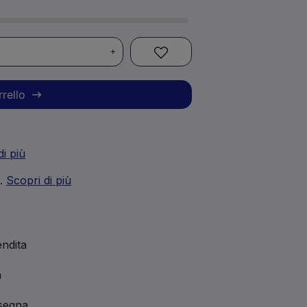
+
rrello
di più
i.
Scopri di più
ndita
a
nsegna