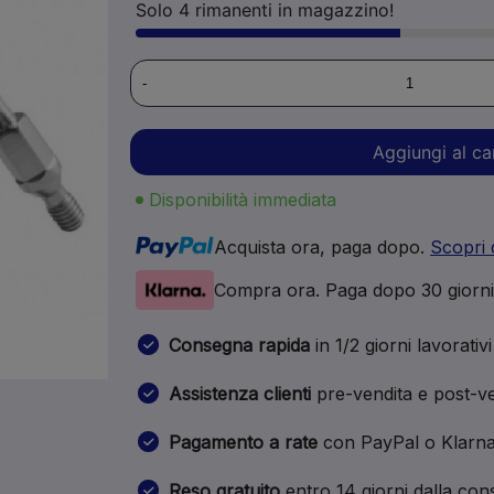
Solo 4 rimanenti in magazzino!
-
Aggiungi al ca
Disponibilità immediata
Acquista ora, paga dopo.
Scopri 
Compra ora. Paga dopo 30 giorn
Consegna rapida
in 1/2 giorni lavorativi
Assistenza clienti
pre-vendita e post-ve
Pagamento a rate
con PayPal o Klarn
Reso gratuito
entro 14 giorni dalla co