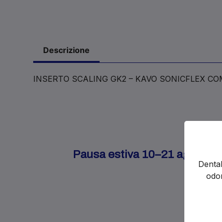
Descrizione
INSERTO SCALING GK2 – KAVO SONICFLEX CO
Pausa estiva 10–21 agosto. Gl
Dental
odon