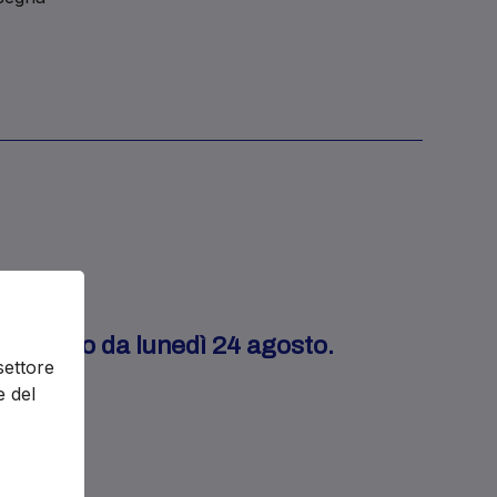
enderanno da lunedì 24 agosto.
settore
e del