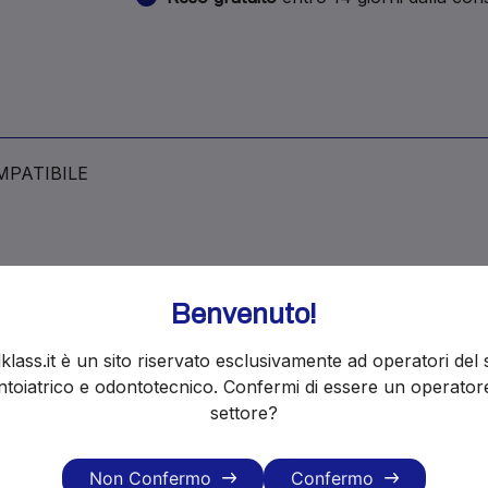
MPATIBILE
Benvenuto!
i ordini restano attivi e le spedizioni ripr
klass.it è un sito riservato esclusivamente ad operatori del 
toiatrico e odontotecnico. Confermi di essere un operator
settore?
Non Confermo
Confermo