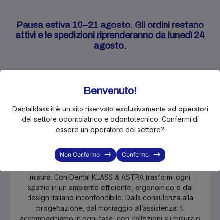
Pausa estiva 10–21 agosto. Gli ordini restano
attivi e le spedizioni riprenderanno da lunedì 24
agosto.
Benvenuto!
Dentalklass.it è un sito riservato esclusivamente ad operatori
del settore odontoiatrico e odontotecnico. Confermi di
Stai progettando, rinnovando o
essere un operatore del settore?
semplicemente cercando un arredo
in più per il tuo studio o laboratorio?
Non Confermo
Confermo
Scopri il nostro nuovo servizio di arredi professionali su
misura. Con Dental KLASS & ASTRA trasformi ogni
spazio in un ambiente efficiente, ergonomico e dal
design italiano inconfondibile. Dalla consulenza alla
progettazione, dal montaggio all’assistenza: ti
accompagniamo in ogni fase, con collezioni su misura o