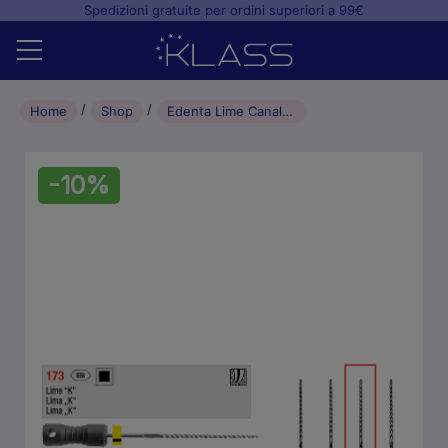
Spedizioni gratuite per ordini superiori a 99€
Home
Home
Shop
Edenta Lime Canalari K-File endodonzia con manipolo L28 015 (6pz)
Shop
-10%
+
Studio odontoiatrico
+
Laboratorio odontotecnico
Blog