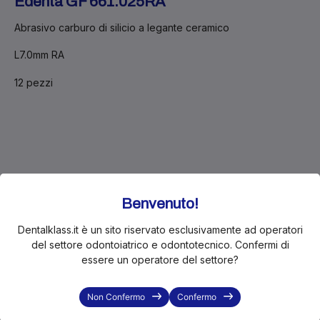
Edenta
GF 661.025RA
Abrasivo carburo di silicio a legante ceramico
L7.0mm RA
12 pezzi
Pausa estiva 10–21 agosto. Gli ordini restano
attivi e le spedizioni riprenderanno da lunedì 24
Benvenuto!
agosto.
Dentalklass.it è un sito riservato esclusivamente ad operatori
del settore odontoiatrico e odontotecnico. Confermi di
essere un operatore del settore?
Non Confermo
Confermo