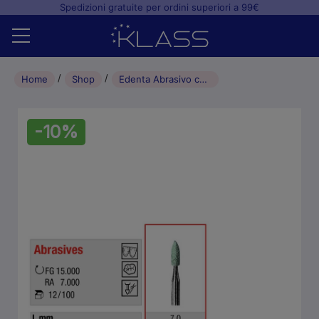
Spedizioni gratuite per ordini superiori a 99€
Home
Home
Shop
Edenta Abrasivo carburo di silicio a legante ceramico L7.0mm RA (12pz)
Shop
-10%
+
Studio odontoiatrico
+
Laboratorio odontotecnico
Blog