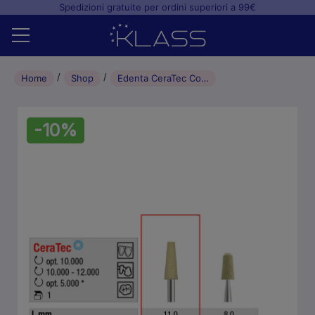
Spedizioni gratuite per ordini superiori a 99€
Home
Home
Shop
Edenta CeraTec Cono Giallo (1pz)
Shop
-10%
+
Studio odontoiatrico
+
Laboratorio odontotecnico
Blog