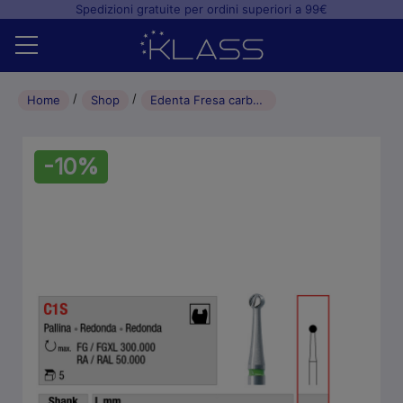
Spedizioni gratuite per ordini superiori a 99€
Home
Home
Shop
Edenta Fresa carburo di Tungsteno a pallina RA 016 (5pz)
Shop
-10%
+
Studio odontoiatrico
+
Laboratorio odontotecnico
Blog