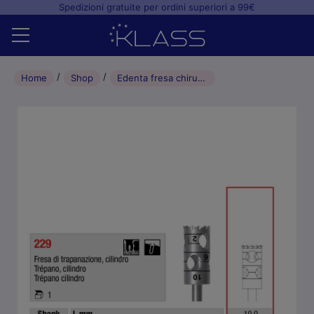
Spedizioni gratuite per ordini superiori a 99€
Home
Home
Shop
Edenta fresa chirurgica di trapanazione a cilindro (1pz) – L10 mm
Shop
+
Studio odontoiatrico
+
Laboratorio odontotecnico
Blog