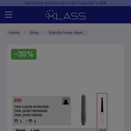
Spedizioni gratuite per ordini superiori a 99€
Home
Home
Shop
Edenta frese diamantate cono a punta arrotondata (5pz) – L10 014
Shop
-39%
+
Studio odontoiatrico
+
Laboratorio odontotecnico
Blog