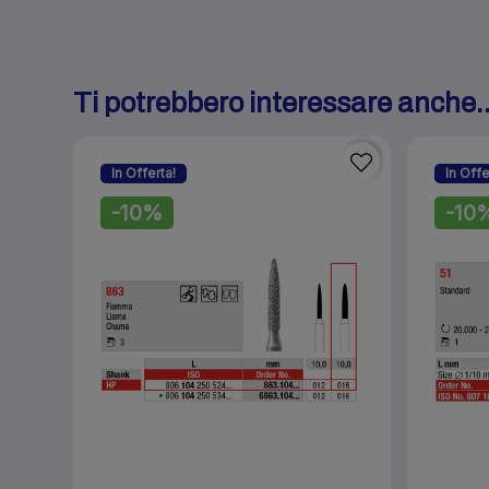
Ti potrebbero interessare anche..
In Offerta!
In Offe
-10%
-10