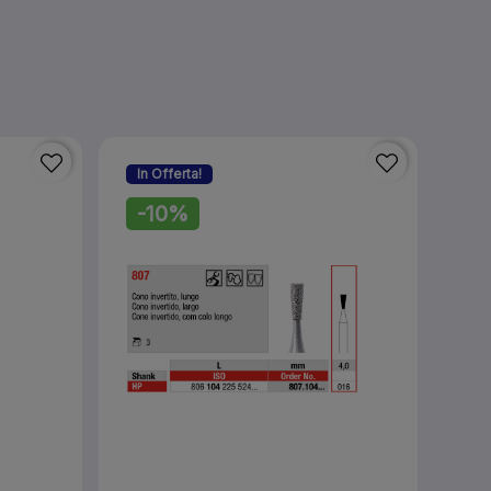
In Offerta!
-10%