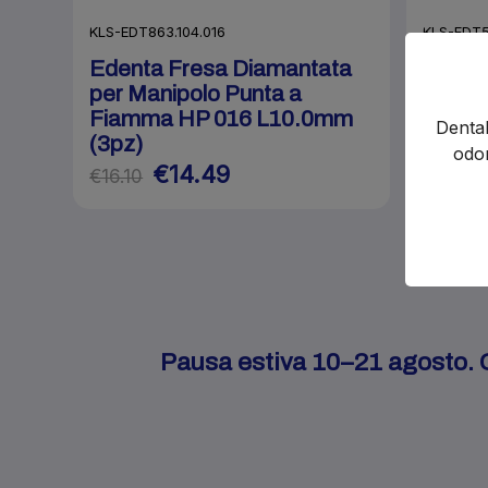
KLS-EDT
KLS-EDT863.104.016
Edent
Edenta Fresa Diamantata
sinter
per Manipolo Punta a
roves
Fiamma HP 016 L10.0mm
Dental
(3pz)
€30.60
odon
€14.49
€16.10
Pausa estiva 10–21 agosto. Gl