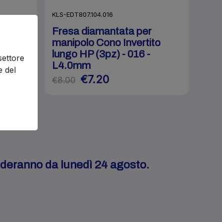
KLS-EDT807.104.016
tata
Fresa diamantata per
manipolo Cono Invertito
20
lungo HP (3pz) - 016 -
settore
L4.0mm
e del
€7.20
€8.00
enderanno da lunedì 24 agosto.