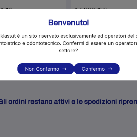
5102HP
KLS-EDT5028HP
a fresa diamantata
Edenta fresa diaman
Benvenuto!
izzata a cono
sinterizzata a cono
ciato L3mm x 037
rovesciato L4mm x 0
klass.it è un sito riservato esclusivamente ad operatori del 
€27.54
€27.54
€30.60
toiatrico e odontotecnico. Confermi di essere un operator
settore?
Non Confermo
Confermo
i ordini restano attivi e le spedizioni ripr