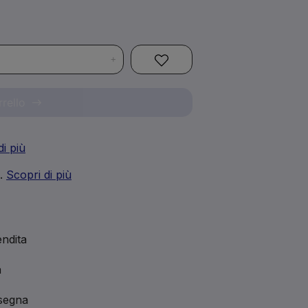
+
rrello
di più
i.
Scopri di più
ndita
a
nsegna