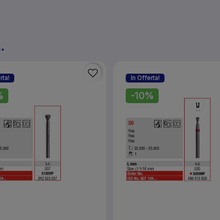
.
rta!
In Offerta!
%
-10%