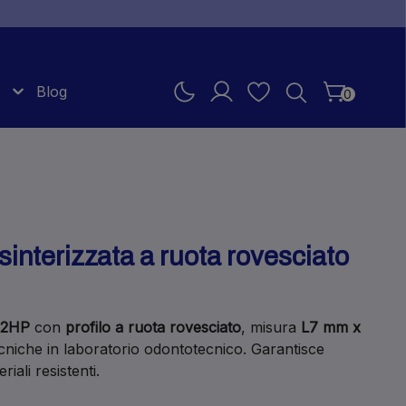
Blog
0
interizzata a ruota rovesciato
12HP
con
profilo a ruota rovesciato
, misura
L7 mm x
tecniche in laboratorio odontotecnico. Garantisce
iali resistenti.