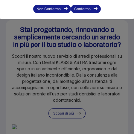
Non Confermo
Confermo
Stai progettando, rinnovando o
semplicemente cercando un arredo
in più per il tuo studio o laboratorio?
Scopri il nostro nuovo servizio di arredi professionali su
misura. Con Dental KLASS & ASTRA trasformi ogni
spazio in un ambiente efficiente, ergonomico e dal
design italiano inconfondibile. Dalla consulenza alla
progettazione, dal montaggio all’assistenza: ti
accompagniamo in ogni fase, con collezioni su misura o
soluzioni pronte all’uso per studi dentistici e laboratori
odontotecnici.
Scopri di più