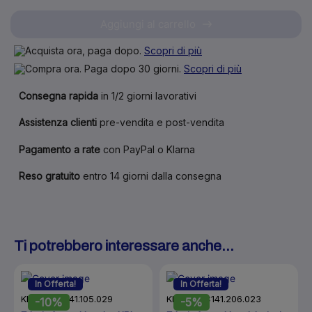
Aggiungi al carrello
Acquista ora, paga dopo.
Scopri di più
Compra ora. Paga dopo 30 giorni.
Scopri di più
Consegna rapida
in 1/2 giorni lavorativi
Assistenza clienti
pre-vendita e post-vendita
Pagamento a rate
con PayPal o Klarna
Reso gratuito
entro 14 giorni dalla consegna
Ti potrebbero interessare anche...
In Offerta!
In Offerta!
KLS-EDTC141.105.029
KLS-EDTC141.206.023
-10%
-5%