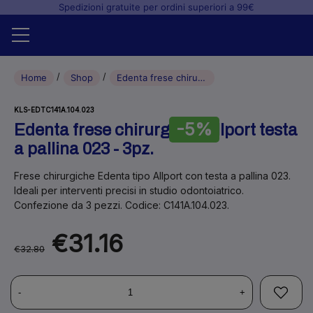
Spedizioni gratuite per ordini superiori a 99€
Home
Home
Shop
Edenta frese chirurgiche allport testa a pallina 023 – 3pz.
Shop
KLS-EDTC141A.104.023
-5%
Edenta frese chirurgiche allport testa
+
Studio odontoiatrico
a pallina 023 - 3pz.
+
Laboratorio odontotecnico
Frese chirurgiche Edenta tipo Allport con testa a pallina 023.
Ideali per interventi precisi in studio odontoiatrico.
Blog
Confezione da 3 pezzi. Codice: C141A.104.023.
€31.16
€32.80
-
+