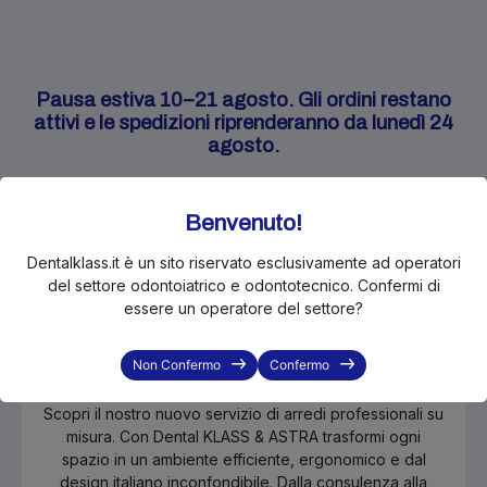
Pausa estiva 10–21 agosto. Gli ordini restano
attivi e le spedizioni riprenderanno da lunedì 24
agosto.
Benvenuto!
Dentalklass.it è un sito riservato esclusivamente ad operatori
del settore odontoiatrico e odontotecnico. Confermi di
essere un operatore del settore?
Stai progettando, rinnovando o
semplicemente cercando un arredo
Non Confermo
Confermo
in più per il tuo studio o laboratorio?
Scopri il nostro nuovo servizio di arredi professionali su
misura. Con Dental KLASS & ASTRA trasformi ogni
spazio in un ambiente efficiente, ergonomico e dal
design italiano inconfondibile. Dalla consulenza alla