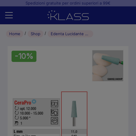
Spedizioni gratuite per ordini superiori a 99€
Home
Home
Shop
Edenta Lucidante per ceramica CeraPro punta a cono L11.0mm 040 (1pz)
Shop
-10%
+
Studio odontoiatrico
+
Laboratorio odontotecnico
Blog