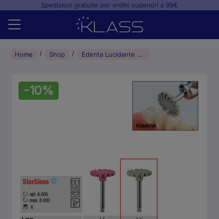
Spedizioni gratuite per ordini superiori a 99€
Home
Home
Shop
Edenta Lucidante per ceramica StarGloss disco L1.5mm step 2 (6pz)
Shop
-10%
+
Studio odontoiatrico
+
Laboratorio odontotecnico
Blog