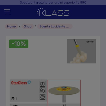
Spedizioni gratuite per ordini superiori a 99€
Home
Home
Shop
Edenta Lucidante per ceramica StarGloss disco L2.0mm 260 (1pz)
Shop
-10%
+
Studio odontoiatrico
+
Laboratorio odontotecnico
Blog