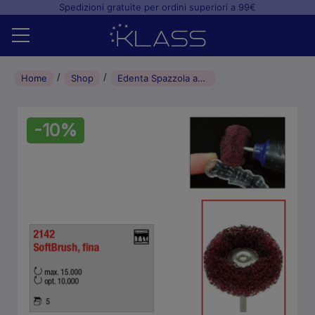
Spedizioni gratuite per ordini superiori a 99€
Home
Home
Shop
Edenta Spazzola abrasiva SoftBrush fina 250 (5pz)
Shop
-10%
+
Studio odontoiatrico
+
Laboratorio odontotecnico
Blog