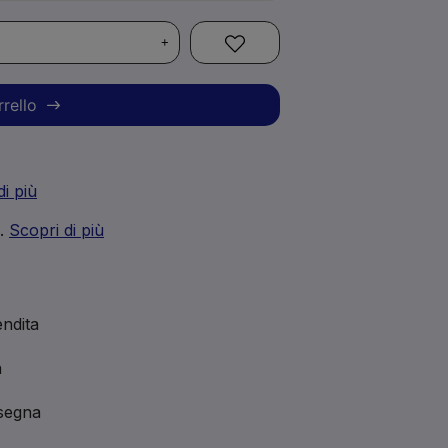
+
rrello
di più
i.
Scopri di più
ndita
a
nsegna