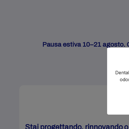
Pausa estiva 10–21 agosto. Gl
Dental
odon
Stai progettando, rinnovando 