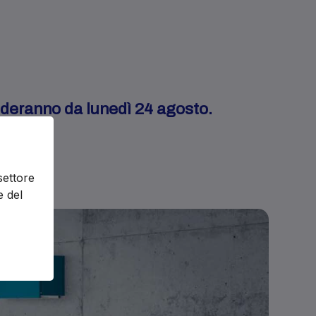
enderanno da lunedì 24 agosto.
settore
e del