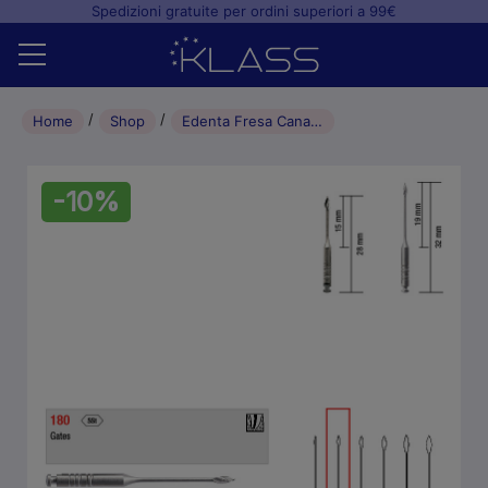
Spedizioni gratuite per ordini superiori a 99€
Home
Home
Shop
Edenta Fresa Canalare Endodontica “Gates” RA 070 L19.0mm Nr.2 (6pz)
Shop
-10%
+
Studio odontoiatrico
+
Laboratorio odontotecnico
Blog