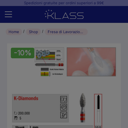
Spedizioni gratuite per ordini superiori a 99€
Home
Home
Shop
Fresa di Lavorazione K-Diamonds Cilindro stretto a punta FG Giallo (5pz) – L10.0mm – 015
Shop
-10%
+
Studio odontoiatrico
+
Laboratorio odontotecnico
Blog