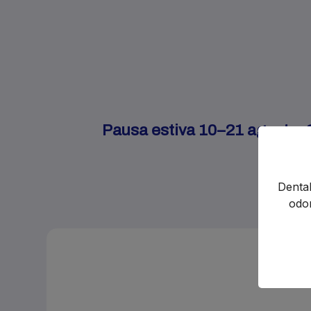
Pausa estiva 10–21 agosto. Gl
Dental
odon