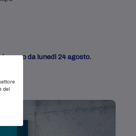
enderanno da lunedì 24 agosto.
settore
e del