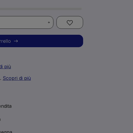
+
rrello
di più
i.
Scopri di più
ndita
a
nsegna