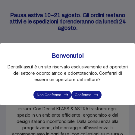
Pausa estiva 10–21 agosto. Gli ordini restano
attivi e le spedizioni riprenderanno da lunedì 24
agosto.
Benvenuto!
Dentalklass.it è un sito riservato esclusivamente ad operatori
del settore odontoiatrico e odontotecnico. Confermi di
Stai progettando, rinnovando o
essere un operatore del settore?
semplicemente cercando un arredo
in più per il tuo studio o laboratorio?
Non Confermo
Confermo
Scopri il nostro nuovo servizio di arredi professionali su
misura. Con Dental KLASS & ASTRA trasformi ogni
spazio in un ambiente efficiente, ergonomico e dal
design italiano inconfondibile. Dalla consulenza alla
progettazione, dal montaggio all’assistenza: ti
accompagniamo in ogni fase, con collezioni su misura o