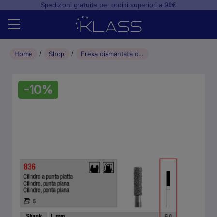
Spedizioni gratuite per ordini superiori a 99€
Home
Home
Shop
Fresa diamantata di preparazione Cilindro a Punta Piatta (5pz) – L 6.0mm – 014
Shop
-10%
+
Studio odontoiatrico
+
Laboratorio odontotecnico
Blog