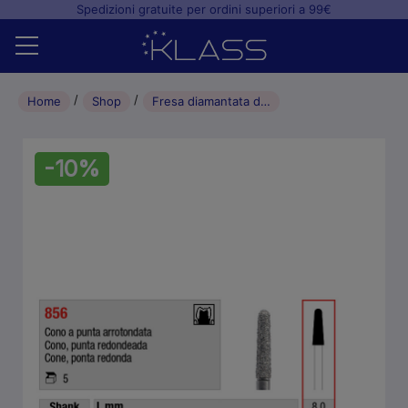
Spedizioni gratuite per ordini superiori a 99€
Home
Home
Shop
Fresa diamantata di preparazione Cono a punta arrotondata FG 025 (5pz)
Shop
-10%
+
Studio odontoiatrico
+
Laboratorio odontotecnico
Blog