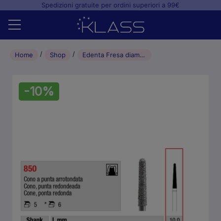
Spedizioni gratuite per ordini superiori a 99€
Home
Home
Shop
Edenta Fresa diamantata di preparazione Cono Punta Arrotondata 016 rosso (5pz)
Shop
-10%
+
Studio odontoiatrico
+
Laboratorio odontotecnico
Blog