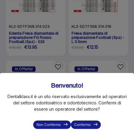
KLS-EDTF368.314.023
KLS-EDTF368.314.016
Edenta Fresa diamantata di
Fresa diamantata di
preparazione FG Rosso
preparazione Football (5pz) -
Football (5pz) - 015
L 3.5mm
€13.95
€12.15
€15.50
€13.50
In Offerta!
In Offerta!
-10%
-10%
Benvenuto!
Dentalklass.it è un sito riservato esclusivamente ad operatori
del settore odontoiatrico e odontotecnico. Confermi di
essere un operatore del settore?
Non Confermo
Confermo