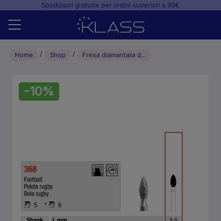
Spedizioni gratuite per ordini superiori a 99€
Home
Home
Shop
Fresa diamantata di preparazione Football FG 023 (5PZ)
Shop
-10%
+
Studio odontoiatrico
+
Laboratorio odontotecnico
Blog