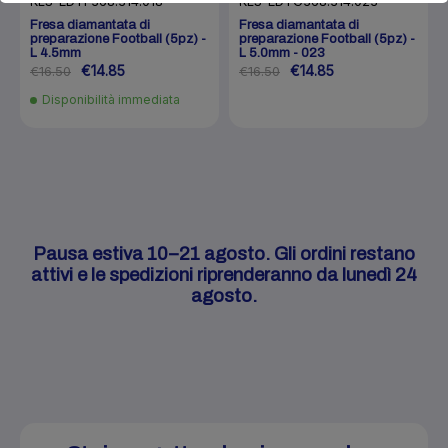
KLS-EDTF368.314.018
KLS-EDTG368.314.023
Fresa diamantata di
Fresa diamantata di
preparazione Football (5pz) -
preparazione Football (5pz) -
L 4.5mm
L 5.0mm - 023
€14.85
€14.85
€16.50
€16.50
Disponibilità immediata
Pausa estiva 10–21 agosto. Gli ordini restano
attivi e le spedizioni riprenderanno da lunedì 24
agosto.