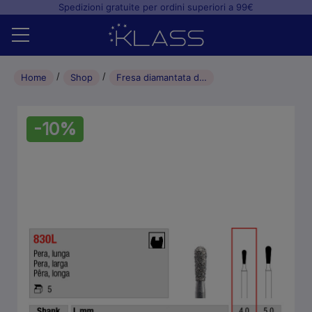
Spedizioni gratuite per ordini superiori a 99€
Home
Home
Shop
Fresa diamantata di preparazione Pera Lunga (5pz) – L 4mm
Shop
-10%
+
Studio odontoiatrico
+
Laboratorio odontotecnico
Blog