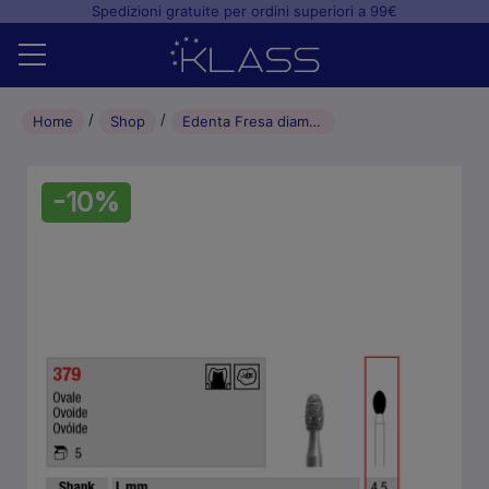
Spedizioni gratuite per ordini superiori a 99€
Home
Home
Shop
Edenta Fresa diamantata ovale FG Rosso 023 L4.5mm (5pz)
Shop
-10%
+
Studio odontoiatrico
+
Laboratorio odontotecnico
Blog