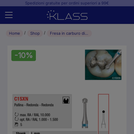
Spedizioni gratuite per ordini superiori a 99€
Home
Home
Shop
Fresa in carburo di tungsteno C1SXN Pallina Rotonda (5pz) – 016
Shop
-10%
+
Studio odontoiatrico
+
Laboratorio odontotecnico
Blog