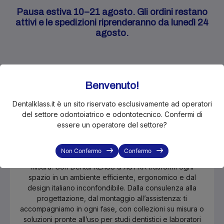
Pausa estiva 10–21 agosto. Gli ordini restano
attivi e le spedizioni riprenderanno da lunedì 24
agosto.
Benvenuto!
Dentalklass.it è un sito riservato esclusivamente ad operatori
Stai progettando, rinnovando o
del settore odontoiatrico e odontotecnico. Confermi di
semplicemente cercando un arredo
essere un operatore del settore?
in più per il tuo studio o laboratorio?
Non Confermo
Confermo
Scopri il nostro nuovo servizio di arredi professionali su
misura. Con Dental KLASS & ASTRA trasformi ogni
spazio in un ambiente efficiente, ergonomico e dal
design italiano inconfondibile. Dalla consulenza alla
progettazione, dal montaggio all’assistenza: ti
accompagniamo in ogni fase, con collezioni su misura o
soluzioni pronte all’uso per studi dentistici e laboratori