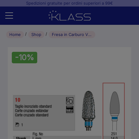
Spedizioni gratuite per ordini superiori a 99€
Home
Home
Shop
Fresa in Carburo VOLCANO HP-Incrociata Standard-TC10-L 14.0mm-060-Punta arrotondata
Shop
-10%
+
Studio odontoiatrico
+
Laboratorio odontotecnico
Blog