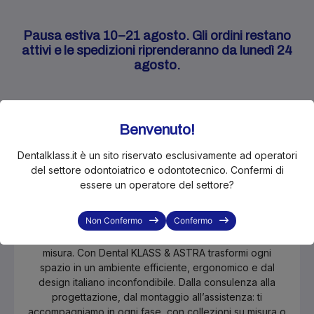
Pausa estiva 10–21 agosto. Gli ordini restano
attivi e le spedizioni riprenderanno da lunedì 24
agosto.
Benvenuto!
Dentalklass.it è un sito riservato esclusivamente ad operatori
del settore odontoiatrico e odontotecnico. Confermi di
Stai progettando, rinnovando o
essere un operatore del settore?
semplicemente cercando un arredo
in più per il tuo studio o laboratorio?
Non Confermo
Confermo
Scopri il nostro nuovo servizio di arredi professionali su
misura. Con Dental KLASS & ASTRA trasformi ogni
spazio in un ambiente efficiente, ergonomico e dal
design italiano inconfondibile. Dalla consulenza alla
progettazione, dal montaggio all’assistenza: ti
accompagniamo in ogni fase, con collezioni su misura o