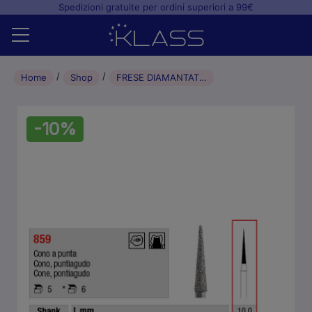
Spedizioni gratuite per ordini superiori a 99€
Home
Home
Shop
FRESE DIAMANTATE FG CONO A PUNTA (5pz) 012 VERDI
Shop
-10%
+
Studio odontoiatrico
+
Laboratorio odontotecnico
Blog