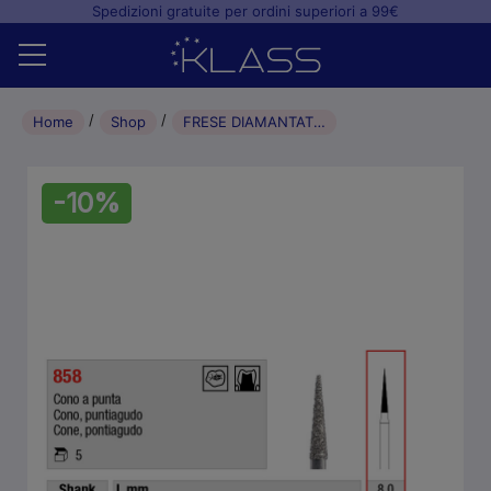
Spedizioni gratuite per ordini superiori a 99€
Home
Home
Shop
FRESE DIAMANTATE FG CONO A PUNTA (5pz) 012 VERDI
Shop
-10%
+
Studio odontoiatrico
+
Laboratorio odontotecnico
Blog