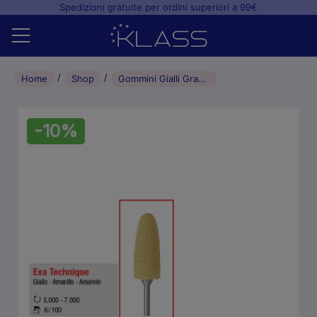
Spedizioni gratuite per ordini superiori a 99€
Home
Home
Shop
Gommini Gialli Grana Fine per Lucidatura resine – 6pz – Punta Rotonda
Shop
-10%
+
Studio odontoiatrico
+
Laboratorio odontotecnico
Blog