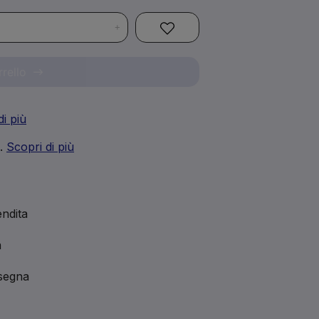
+
rrello
di più
i.
Scopri di più
ndita
a
nsegna