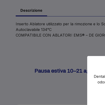
Descrizione
Inserto Ablatore utilizzato per la rimozione e lo S
Autoclavabile 134°C
COMPATIBILE CON ABLATORI: EMS® – DE GIO
Pausa estiva 10–21 agosto. Gl
Dental
odon