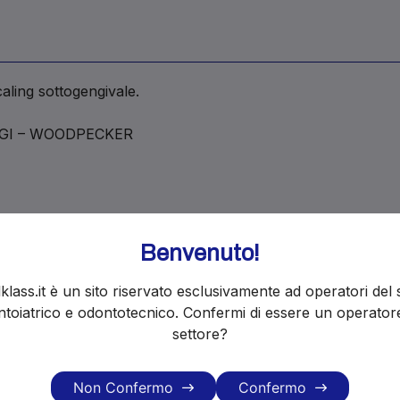
caling sottogengivale.
RGI – WOODPECKER
Benvenuto!
i ordini restano attivi e le spedizioni ripr
klass.it è un sito riservato esclusivamente ad operatori del 
toiatrico e odontotecnico. Confermi di essere un operator
settore?
Non Confermo
Confermo