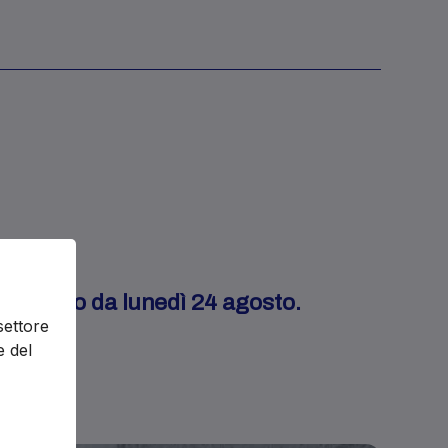
enderanno da lunedì 24 agosto.
settore
e del