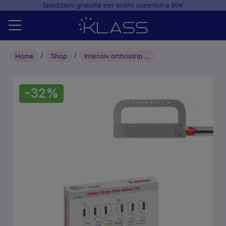
Spedizioni gratuite per ordini superiori a 99€
Home
Home
Shop
Intensiv orthostrip one-side OS40R
Shop
-32%
+
Studio odontoiatrico
+
Laboratorio odontotecnico
Blog