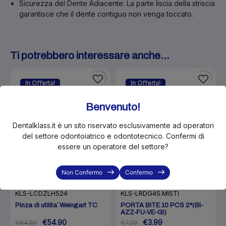
Sicurezza del Dente Adiacente:
La parte liscia della striscia
garantisce che il dente contiguo non venga toccato.
Ti potrebbero interessare anche...
In Offerta!
In Offerta!
-15%
-45%
Benvenuto!
Dentalklass.it è un sito riservato esclusivamente ad operatori
del settore odontoiatrico e odontotecnico. Confermi di
essere un operatore del settore?
Non Confermo
Confermo
KLS-LCDZLH524
KLS-LRDG45.MISTI
Pinza di utilita` Weingart TC
PORTA BITE 10 PCS 2*(BI-
AZZ-FU-VE-GI)
€54.90
€3.99
€64.80
€7.20