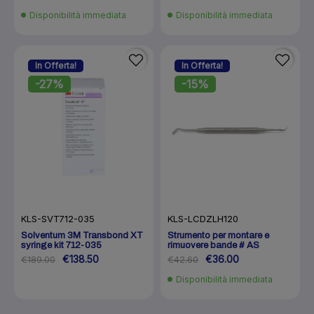
Disponibilità immediata
Disponibilità immediata
In Offerta!
In Offerta!
-27%
-15%
KLS-SVT712-035
KLS-LCDZLH120
Solventum 3M Transbond XT
Strumento per montare e
syringe kit 712-035
rimuovere bande # AS
€138.50
€36.00
€189.00
€42.60
Disponibilità immediata