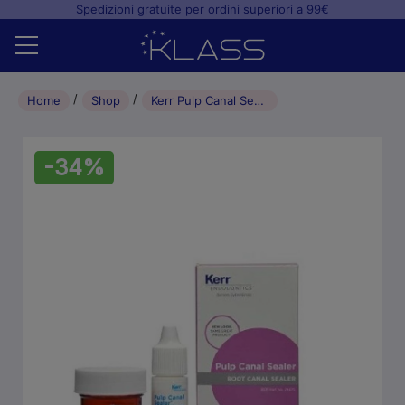
Spedizioni gratuite per ordini superiori a 99€
Home
Home
Shop
Kerr Pulp Canal Sealer STD
Shop
-34%
+
Studio odontoiatrico
+
Laboratorio odontotecnico
Blog