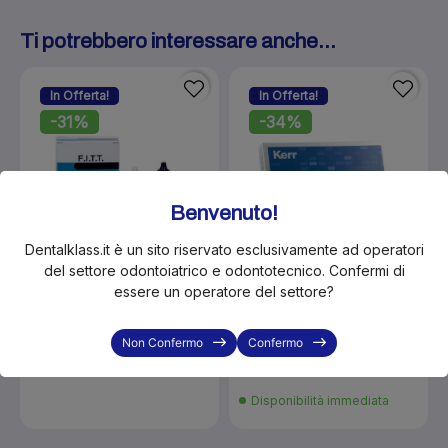
Ti potrebbero interessare anche...
In Offerta!
In Offerta!
-31%
-34%
Benvenuto!
Dentalklass.it è un sito riservato esclusivamente ad operatori
del settore odontoiatrico e odontotecnico. Confermi di
essere un operatore del settore?
KLS-KER61127
KLS-KER61087
Kerr Fitt set 61127
Kerr Temp Bond 50 + 15 gr.
Non Confermo
Confermo
100gr.+100ml
€38.50
€19.50
€55.80
€29.60
Disponibilità immediata