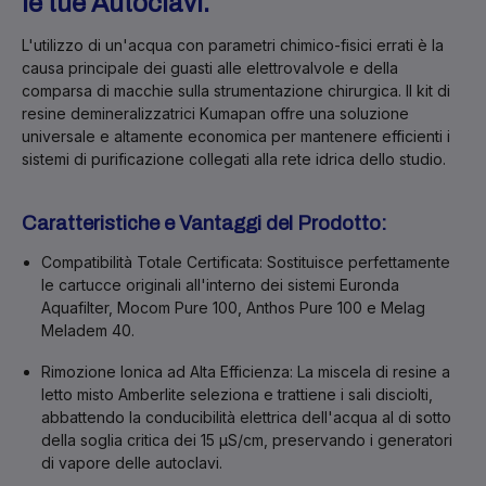
le tue Autoclavi.
L'utilizzo di un'acqua con parametri chimico-fisici errati è la
causa principale dei guasti alle elettrovalvole e della
comparsa di macchie sulla strumentazione chirurgica. Il kit di
resine demineralizzatrici
Kumapan
offre una soluzione
universale e altamente economica per mantenere efficienti i
sistemi di purificazione collegati alla rete idrica dello studio.
Caratteristiche e Vantaggi del Prodotto:
Compatibilità Totale Certificata:
Sostituisce perfettamente
le cartucce originali all'interno dei sistemi
Euronda
Aquafilter, Mocom Pure 100, Anthos Pure 100 e Melag
Meladem 40
.
Rimozione Ionica ad Alta Efficienza:
La miscela di resine a
letto misto Amberlite seleziona e trattiene i sali disciolti,
abbattendo la conducibilità elettrica dell'acqua al di sotto
della soglia critica dei 15 µS/cm, preservando i generatori
di vapore delle autoclavi.