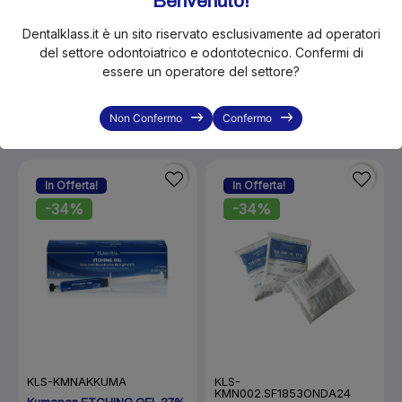
Benvenuto!
del riunito.
Dentalklass.it è un sito riservato esclusivamente ad operatori
Si nota la formazione di un leggero alone biancastro
del settore odontoiatrico e odontotecnico. Confermi di
all'interno della camera di sterilizzazione in acciaio.
essere un operatore del settore?
Non Confermo
Confermo
Ti potrebbero interessare anche...
In Offerta!
In Offerta!
-34%
-34%
KLS-KMNAKKUMA
KLS-
KMN002.SF1853ONDA24