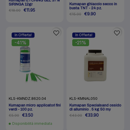
Kumapan ETCHING GEL 37%
Kumapan ghiaccio secco in
SIRINGA 12gr
busta TNT - 24 pz.
€11.95
€18.00
€9.90
€15.00
In Offerta!
In Offerta!
-41%
-21%
KLS-KMNDZ.8620.04
KLS-KMNAL050
Kumapan micro applicatori fini
Kumapan Specialsand ossido
verdi - 100 pz.
di alluminio . 5 kg 50 my
€3.50
€33.90
€5.90
€43.00
Disponibilità immediata