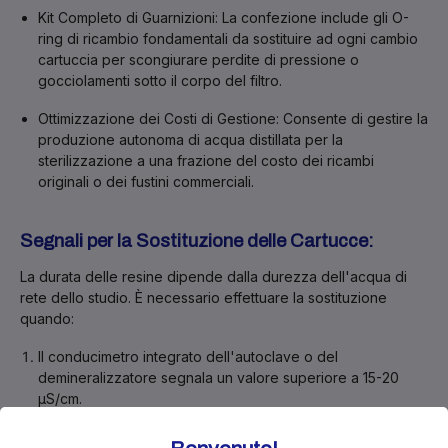
Kit Completo di Guarnizioni:
La confezione include gli O-
ring di ricambio fondamentali da sostituire ad ogni cambio
cartuccia per scongiurare perdite di pressione o
gocciolamenti sotto il corpo del filtro.
Ottimizzazione dei Costi di Gestione:
Consente di gestire la
produzione autonoma di acqua distillata per la
sterilizzazione a una frazione del costo dei ricambi
originali o dei fustini commerciali.
Segnali per la Sostituzione delle Cartucce:
La durata delle resine dipende dalla durezza dell'acqua di
rete dello studio. È necessario effettuare la sostituzione
quando:
Il conducimetro integrato dell'autoclave o del
demineralizzatore segnala un valore superiore a 15-20
µS/cm.
Si accende la spia di allarme qualità dell'acqua sul display