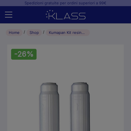
Spedizioni gratuite per ordini superiori a 99€
Home
Home
Shop
Kumapan Kit resine demineralizzatori Mocom/Anthos/Euronda – 2 pz
Shop
-26%
+
Studio odontoiatrico
+
Laboratorio odontotecnico
Blog