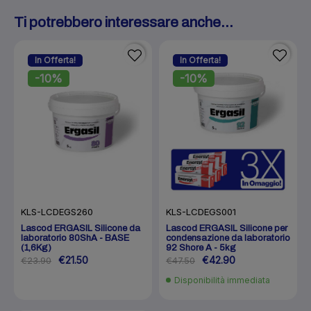
Ti potrebbero interessare anche...
In Offerta!
In Offerta!
-10%
-10%
KLS-LCDEGS001
KLS-LCDEGS260
Lascod ERGASIL Silicone per
Lascod ERGASIL Silicone da
condensazione da laboratorio
laboratorio 80ShA - BASE
92 Shore A - 5kg
(1,6Kg)
€42.90
€21.50
€47.50
€23.90
Disponibilità immediata