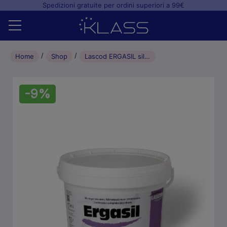
Spedizioni gratuite per ordini superiori a 99€
Home
Home
Shop
Lascod ERGASIL silicone da laboratorio 80 ShA – BASE (5Kg)
Shop
-9%
+
Studio odontoiatrico
+
Laboratorio odontotecnico
Blog