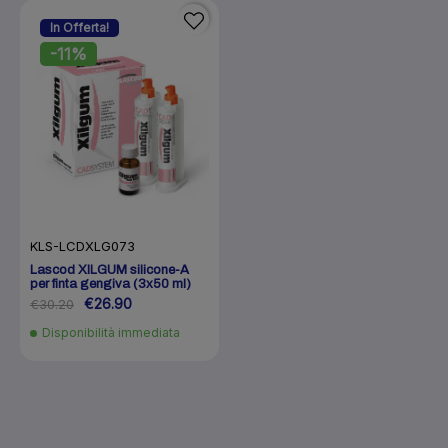
In Offerta!
-11%
KLS-LCDXLG073
Lascod XILGUM silicone-A
per finta gengiva (3x50 ml)
€26.90
€30.20
Disponibilità immediata