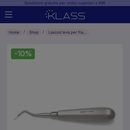
Spedizioni gratuite per ordini superiori a 99€
Home
Home
Shop
Lascod leva per frammenti di radici 3HD Heidbrink
Shop
-10%
+
Studio odontoiatrico
+
Laboratorio odontotecnico
Blog