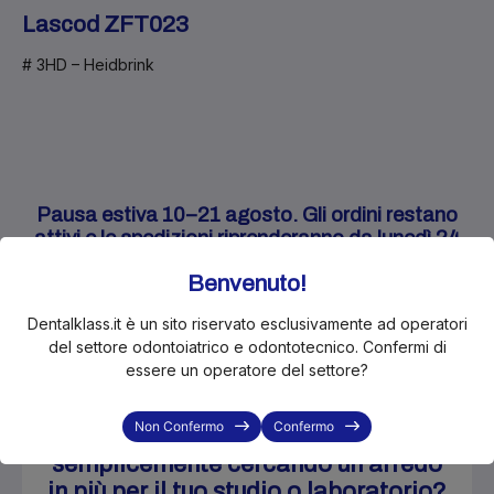
Lascod
ZFT023
# 3HD – Heidbrink
Pausa estiva 10–21 agosto. Gli ordini restano
attivi e le spedizioni riprenderanno da lunedì 24
agosto.
Benvenuto!
Dentalklass.it è un sito riservato esclusivamente ad operatori
del settore odontoiatrico e odontotecnico. Confermi di
essere un operatore del settore?
Non Confermo
Confermo
Stai progettando, rinnovando o
semplicemente cercando un arredo
in più per il tuo studio o laboratorio?